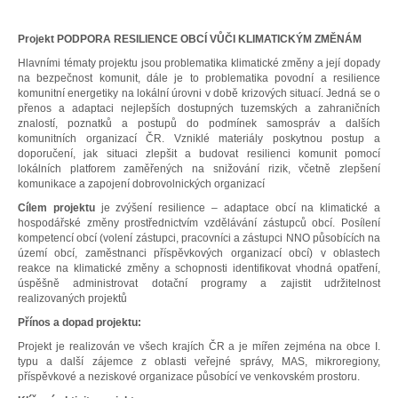
Projekt PODPORA RESILIENCE OBCÍ VŮČI KLIMATICKÝM ZMĚNÁM
Hlavními tématy projektu jsou problematika klimatické změny a její dopady
na bezpečnost komunit, dále je to problematika povodní a resilience
komunitní energetiky na lokální úrovni v době krizových situací. Jedná se o
přenos a adaptaci nejlepších dostupných tuzemských a zahraničních
znalostí, poznatků a postupů do podmínek samospráv a dalších
komunitních organizací ČR. Vzniklé materiály poskytnou postup a
doporučení, jak situaci zlepšit a budovat resilienci komunit pomocí
lokálních platforem
zaměřených na snižování rizik, včetně zlepšení
komunikace a zapojení dobrovolnických organizací
Cílem projektu
je zvýšení resilience – adaptace obcí na klimatické a
hospodářské změny prostřednictvím vzdělávání zástupců obcí. Posílení
kompetencí obcí (volení zástupci, pracovníci a zástupci NNO působících na
území obcí, zaměstnanci příspěvkových organizací obcí) v oblastech
reakce na klimatické změny a schopnosti identifikovat vhodná opatření,
úspěšně administrovat dotační programy a zajistit udržitelnost
realizovaných projektů
Přínos a dopad projektu:
Projekt je realizován ve všech krajích ČR a je mířen zejména na obce I.
typu a další zájemce z oblasti veřejné správy, MAS, mikroregiony,
příspěvkové a neziskové organizace působící ve venkovském prostoru.